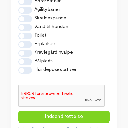
Bord/Bænke
Agilitybaner
Skraldespande
Vand til hunden
Toilet
P-pladser
Kravlegård hvalpe
Bålplads
Hundeposestativer
Indsend rettelse