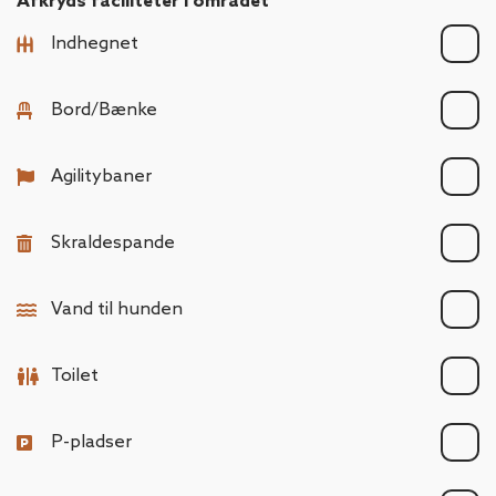
Afkryds faciliteter i området
Indhegnet
Bord/Bænke
Agilitybaner
Skraldespande
Vand til hunden
Toilet
P-pladser