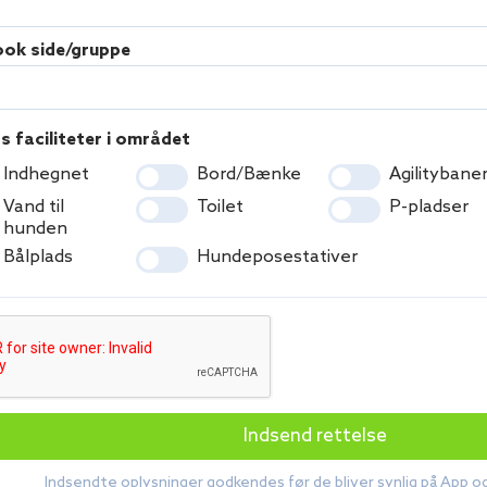
ok side/gruppe
s faciliteter i området
Indhegnet
Bord/Bænke
Agilitybane
Vand til
Toilet
P-pladser
hunden
Bålplads
Hundeposestativer
Indsend rettelse
Indsendte oplysninger godkendes før de bliver synlig på App 