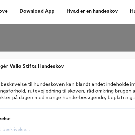
ove
Download App
Hvad er en hundeskov
H
igér
Vallø Stifts Hundeskov
 beskrivelse til hundeskoven kan blandt andet indeholde in
ingsforhold, rutevejledning til skoven, råd omkring brugen
nkter på dagen med mange hunde-besøgende, beplatning 
velse