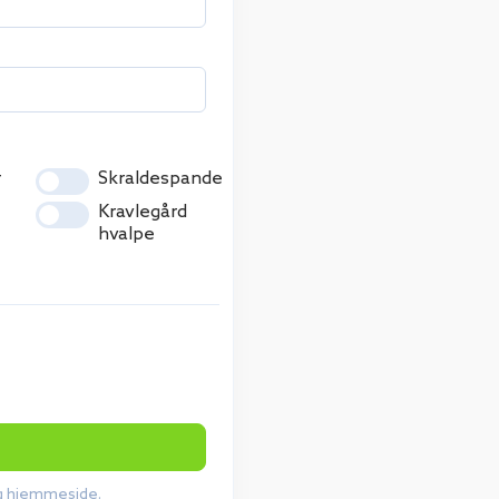
r
Skraldespande
Kravlegård
hvalpe
og hjemmeside.