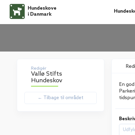
Hundeskove
Hundesk
i Danmark
Red
Redigér
Vallø Stifts
Hundeskov
En god
Parker
tidspu
← Tilbage til området
Beskri