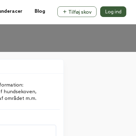
underacer
Blog
Log ind
Tilføj skov
formation:
 af hundsekoven,
af området m.m.