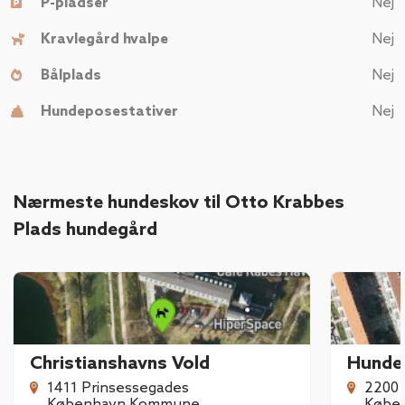
P-pladser
Nej
Kravlegård hvalpe
Nej
Bålplads
Nej
Hundeposestativer
Nej
Nærmeste hundeskov til Otto Krabbes
Plads hundegård
Christianshavns Vold
1411 Prinsessegades
2200
København Kommune
Købe