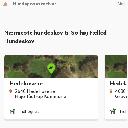
Hundeposestativer
Nej
Nærmeste hundeskov til Solhøj Fælled
Hundeskov
Hedehusene
Hedel
2640 Hedehusene
4030 
Høje-Tåstrup Kommune
Grev
Indhegnet
Ind