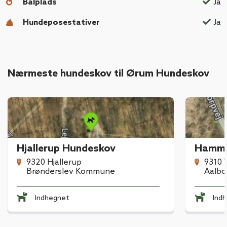
Bålplads
Ja
Hundeposestativer
Ja
Nærmeste hundeskov til Ørum Hundeskov
Hjallerup Hundeskov
Hamme
9320 Hjallerup
9310 
Brønderslev Kommune
Aalb
Indhegnet
Ind