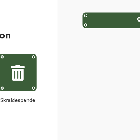
ion
Skraldespande