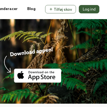
underacer
Blog
Log ind
Tilføj skov