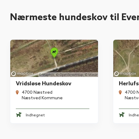
Nærmeste hundeskov til Eve
Vridsløse Hundeskov
Herluf
4700 Næstved
4700 
Næstved Kommune
Næstv
Indhegnet
Indh