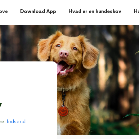
ove
Download App
Hvad er en hundeskov
H
v
re.
Indsend