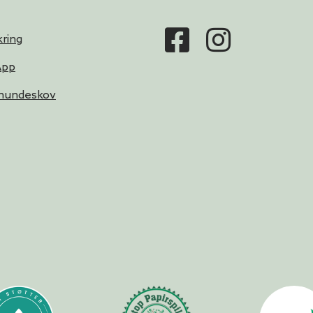
ring
App
 hundeskov