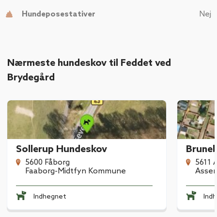
Hundeposestativer
Nej
Nærmeste hundeskov til Feddet ved
Brydegård
Sollerup Hundeskov
Bruneb
5600 Fåborg
5611 
Faaborg-Midtfyn Kommune
Asse
Indhegnet
Ind