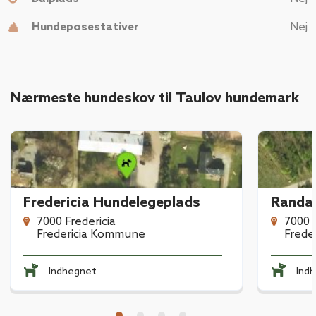
Hundeposestativer
Nej
Nærmeste hundeskov til Taulov hundemark
Fredericia Hundelegeplads
Randal
7000 Fredericia
7000 F
Fredericia Kommune
Frede
Indhegnet
Ind