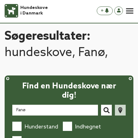
Hundeskove
+
i Danmark
Søgeresultater:
hundeskove, Fanø,
Find en Hundeskove nær
dig!
Hunderstand
Indhegnet