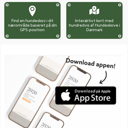
Find en hundeskov i dit
Interaktivt kort med
nærområde baseret på din
hundredvis af Hundeskove i
GPS-position
Danmark