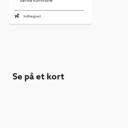
Samsø Kommune
Indhegnet
Se på et kort