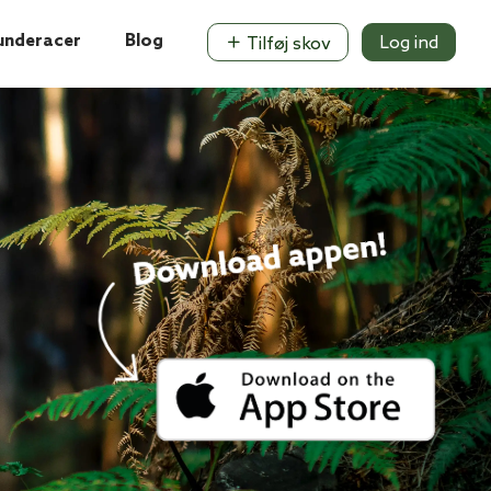
underacer
Blog
Log ind
Tilføj skov