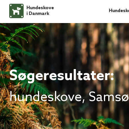
Hundeskove
Hundesk
i Danmark
Søgeresultater:
hundeskove, Samsø