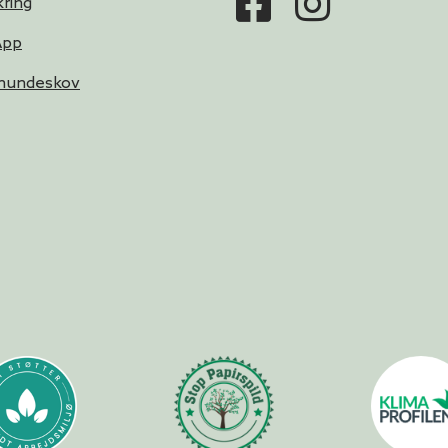
ring
App
 hundeskov