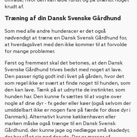
område, hvor den kan løbe rundt og på brændt noget
krudt af.
Træning af din Dansk Svenske Gårdhund
Som med alle andre hunderacer er det også
nødvendigt at træne en Dansk Svensk Gårdhund for,
at hverdagslivet med den ikke kommer til at forvolde
for mange problemer.
Først og fremmest skal det betones, at den Dansk
Svenske Gårdhund trives bedst med noget at lave.
Den passer rigtig godt ind i livet på gården, hvor det
som regel ikke er svært at finde noget til hunden, som
den kan lave. Tænk på at udnytte de instinkter, som
hunden har. Den kunne fx sættes til at vogte over
nogle af dine dyr - fx geder eller køer (også selvom der
umiddelbart ikke er nogen fare på færde for disse dyr i
Danmark). Alternativt kunne køkkenhaven eller
marken måske også trænge til en Dansk Svensk
Gårdhund, der kunne jage og nedlægge små skadedyr,