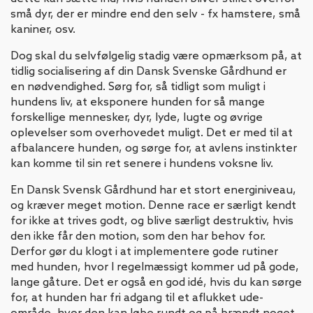
små dyr, der er mindre end den selv - fx hamstere, små
kaniner, osv.
Dog skal du selvfølgelig stadig være opmærksom på, at
tidlig socialisering af din Dansk Svenske Gårdhund er
en nødvendighed. Sørg for, så tidligt som muligt i
hundens liv, at eksponere hunden for så mange
forskellige mennesker, dyr, lyde, lugte og øvrige
oplevelser som overhovedet muligt. Det er med til at
afbalancere hunden, og sørge for, at avlens instinkter
kan komme til sin ret senere i hundens voksne liv.
En Dansk Svensk Gårdhund har et stort energiniveau,
og kræver meget motion. Denne race er særligt kendt
for ikke at trives godt, og blive særligt destruktiv, hvis
den ikke får den motion, som den har behov for.
Derfor gør du klogt i at implementere gode rutiner
med hunden, hvor I regelmæssigt kommer ud på gode,
lange gåture. Det er også en god idé, hvis du kan sørge
for, at hunden har fri adgang til et aflukket ude-