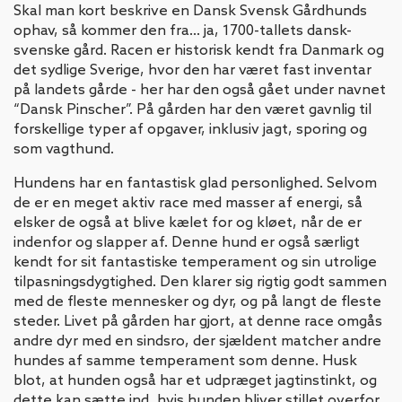
Skal man kort beskrive en Dansk Svensk Gårdhunds
ophav, så kommer den fra... ja, 1700-tallets dansk-
svenske gård. Racen er historisk kendt fra Danmark og
det sydlige Sverige, hvor den har været fast inventar
på landets gårde - her har den også gået under navnet
“Dansk Pinscher”. På gården har den været gavnlig til
forskellige typer af opgaver, inklusiv jagt, sporing og
som vagthund.
Hundens har en fantastisk glad personlighed. Selvom
de er en meget aktiv race med masser af energi, så
elsker de også at blive kælet for og kløet, når de er
indenfor og slapper af. Denne hund er også særligt
kendt for sit fantastiske temperament og sin utrolige
tilpasningsdygtighed. Den klarer sig rigtig godt sammen
med de fleste mennesker og dyr, og på langt de fleste
steder. Livet på gården har gjort, at denne race omgås
andre dyr med en sindsro, der sjældent matcher andre
hundes af samme temperament som denne. Husk
blot, at hunden også har et udpræget jagtinstinkt, og
dette kan sætte ind, hvis hunden bliver stillet overfor