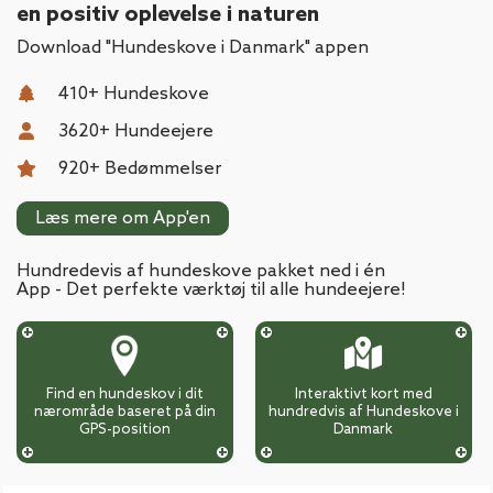
en positiv oplevelse i naturen
Download "Hundeskove i Danmark" appen
410
+ Hundeskove
3620
+ Hundeejere
920
+ Bedømmelser
Læs mere om App'en
Hundredevis af hundeskove pakket ned i én
App - Det perfekte værktøj til alle hundeejere!
Find en hundeskov i dit
Interaktivt kort med
nærområde baseret på din
hundredvis af Hundeskove i
GPS-position
Danmark