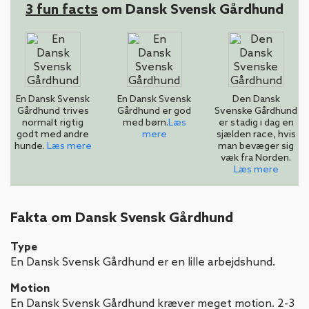
3 fun facts
om Dansk Svensk Gårdhund
En Dansk Svensk
En Dansk Svensk
Den Dansk
Gårdhund trives
Gårdhund er god
Svenske Gårdhund
normalt rigtig
med børn.
Læs
er stadig i dag en
godt med andre
mere
sjælden race, hvis
hunde.
Læs mere
man bevæger sig
væk fra Norden.
Læs mere
Fakta om Dansk Svensk Gårdhund
Type
En Dansk Svensk Gårdhund er en lille arbejdshund.
Motion
En Dansk Svensk Gårdhund kræver meget motion. 2-3