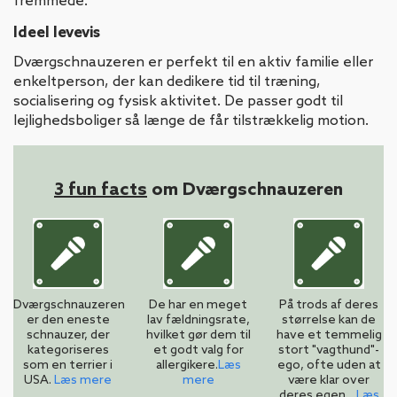
fremmede.
Ideel levevis
Dværgschnauzeren er perfekt til en aktiv familie eller
enkeltperson, der kan dedikere tid til træning,
socialisering og fysisk aktivitet. De passer godt til
lejlighedsboliger så længe de får tilstrækkelig motion.
3 fun facts
om Dværgschnauzeren
Dværgschnauzeren
De har en meget
På trods af deres
er den eneste
lav fældningsrate,
størrelse kan de
schnauzer, der
hvilket gør dem til
have et temmelig
kategoriseres
et godt valg for
stort "vagthund"-
som en terrier i
allergikere.
Læs
ego, ofte uden at
USA.
Læs mere
mere
være klar over
deres egen...
Læs