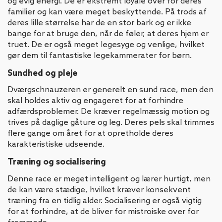
og evig energi. De er ekstremt loyale over for deres
familier og kan være meget beskyttende. På trods af
deres lille størrelse har de en stor bark og er ikke
bange for at bruge den, når de føler, at deres hjem er
truet. De er også meget legesyge og venlige, hvilket
gør dem til fantastiske legekammerater for børn.
Sundhed og pleje
Dværgschnauzeren er generelt en sund race, men den
skal holdes aktiv og engageret for at forhindre
adfærdsproblemer. De kræver regelmæssig motion og
trives på daglige gåture og leg. Deres pels skal trimmes
flere gange om året for at opretholde deres
karakteristiske udseende.
Træning og socialisering
Denne race er meget intelligent og lærer hurtigt, men
de kan være stædige, hvilket kræver konsekvent
træning fra en tidlig alder. Socialisering er også vigtig
for at forhindre, at de bliver for mistroiske over for