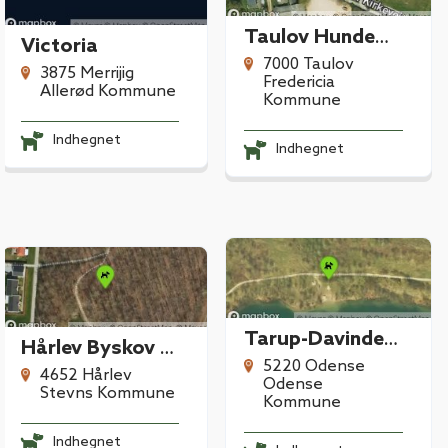
Taulov Hundemark
Victoria
7000 Taulov
3875 Merrijig
Fredericia
Allerød Kommune
Kommune
Indhegnet
Indhegnet
Tarup-Davinde Hundeskov
Hårlev Byskov Hundeskov
5220 Odense
4652 Hårlev
Odense
Stevns Kommune
Kommune
Indhegnet