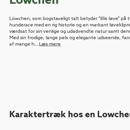
Lowchen
Löwchen, som bogstaveligt talt betyder "lille løve" på ty
hunderace med en rig historie og en markant løveklipn
værdsat for sin venlige og udadvendte natur samt dens
Med sin frodige, lange pels og elegante udseende, fa
af mange h...
Læs mere
Karaktertræk hos en Lowche