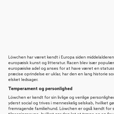
Löwchen har været kendt i Europa siden middelalderen
europæisk kunst og litteratur. Racen blev især populæ
europæiske adel og anses for at have været en statu
præcise oprindelse er uklar, har den en lang historie 
elsket ledsager.
Temperament og personlighed
Löwchen er kendt for sin livlige og venlige personligh
yderst social og trives i menneskelig selskab, hvilket gø
fremragende familiehund. Löwchen er også kendt for si