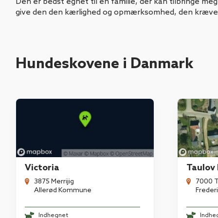
Den er bedst egnet til en familie, der kan tilbringe me
give den den kærlighed og opmærksomhed, den kræver
Hundeskovene i Danmark
Victoria
Taulov
3875 Merrijig
7000 T
Allerød Kommune
Freder
Indhegnet
Indhe