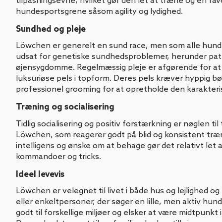
tilpasningsevne, hvilket gør den let at træne og en favo
hundesportsgrene såsom agility og lydighed.
Sundhed og pleje
Löwchen er generelt en sund race, men som alle hund
udsat for genetiske sundhedsproblemer, herunder pate
øjensygdomme. Regelmæssig pleje er afgørende for at
luksuriøse pels i topform. Deres pels kræver hyppig bø
professionel grooming for at opretholde den karakteris
Træning og socialisering
Tidlig socialisering og positiv forstærkning er nøglen til
Löwchen, som reagerer godt på blid og konsistent træ
intelligens og ønske om at behage gør det relativt let 
kommandoer og tricks.
Ideel levevis
Löwchen er velegnet til livet i både hus og lejlighed og e
eller enkeltpersoner, der søger en lille, men aktiv hund
godt til forskellige miljøer og elsker at være midtpun