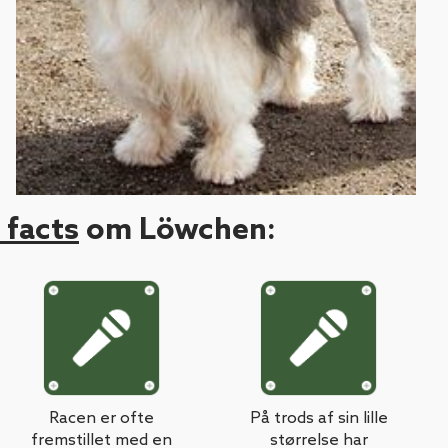
 facts
om Löwchen:
Racen er ofte
På trods af sin lille
fremstillet med en
størrelse har