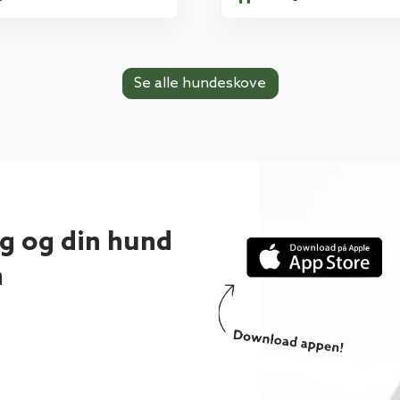
Se alle hundeskove
ig og din hund
n