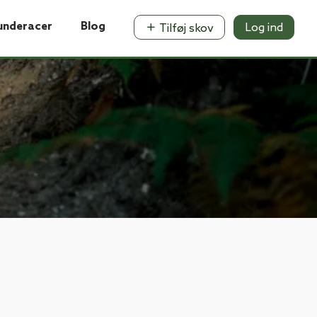
underacer
Blog
Log ind
Tilføj skov