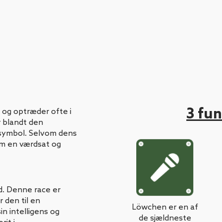
3 fun
 og optræder ofte i
r blandt den
ssymbol. Selvom dens
som en værdsat og
ed. Denne race er
r den til en
Löwchen er en af
n intelligens og
de sjældneste