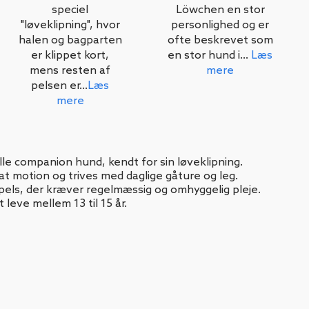
speciel
Löwchen en stor
"løveklipning", hvor
personlighed og er
halen og bagparten
ofte beskrevet som
er klippet kort,
en stor hund i...
Læs
mens resten af
mere
pelsen er...
Læs
mere
lle companion hund, kendt for sin løveklipning.
t motion og trives med daglige gåture og leg.
 pels, der kræver regelmæssig og omhyggelig pleje.
 leve mellem 13 til 15 år.