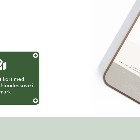
vt kort med
f Hundeskove i
mark