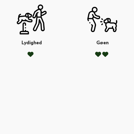
Lydighed
Gøen