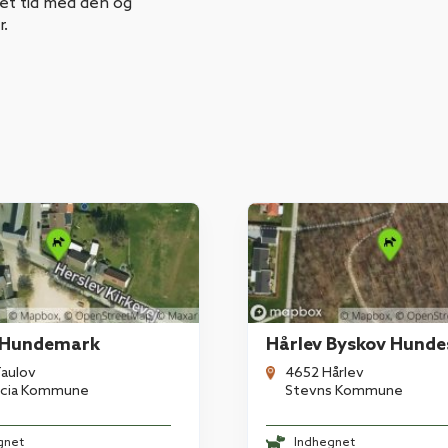
get tid med den og
.
 Hundemark
Hårlev Byskov Hunde
aulov
4652 Hårlev
icia Kommune
Stevns Kommune
gnet
Indhegnet