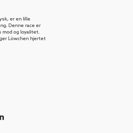
sk, er en lille
ing. Denne race er
 mod og loyalitet.
nger Löwchen hjertet
n