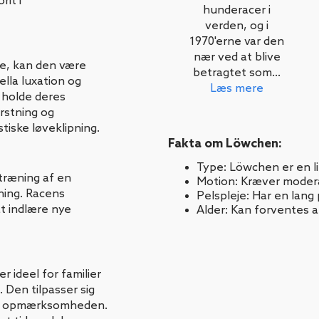
rit i
hunderacer i
verden, og i
1970'erne var den
nær ved at blive
e, kan den være
betragtet som...
lla luxation og
Læs mere
 holde deres
rstning og
tiske løveklipning.
Fakta om Löwchen:
Type: Löwchen er en li
 træning af en
Motion: Kræver modera
ning. Racens
Pelspleje: Har en lang
at indlære nye
Alder: Kan forventes at
r ideel for familier
. Den tilpasser sig
kt i opmærksomheden.