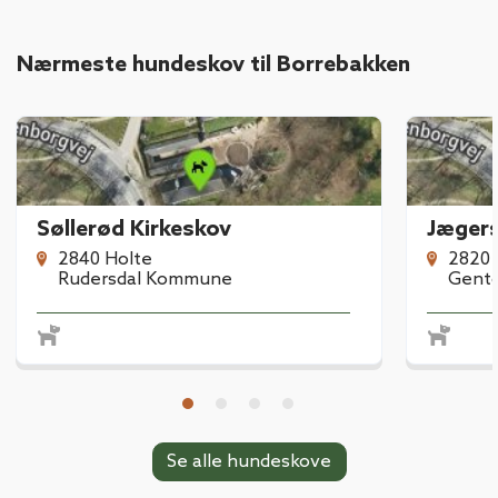
Nærmeste hundeskov til Borrebakken
Søllerød Kirkeskov
2840 Holte
2820 
Rudersdal Kommune
Gent
Se alle hundeskove