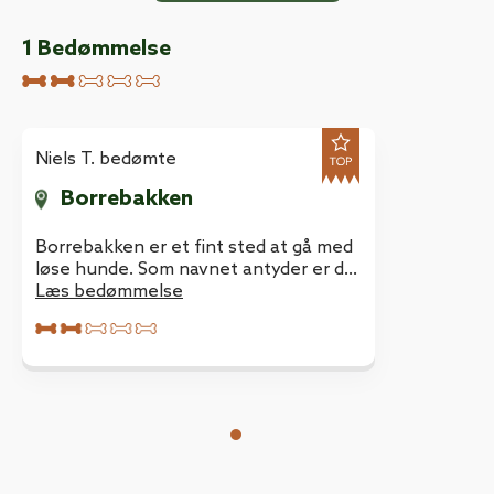
1
Bedømmelse
Niels T. bedømte
Borrebakken
Borrebakken er et fint sted at gå med
løse hunde. Som navnet antyder er der
ret bakket. Der er ikke hegnet af til
Læs bedømmelse
vejen men der er beplantning på langt
det meste stykke langs vejen.