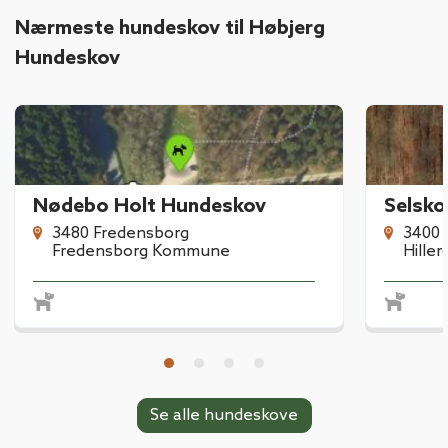
Nærmeste hundeskov til Høbjerg
Hundeskov
Nødebo Holt Hundeskov
Selsk
3480 Fredensborg
3400 
Fredensborg Kommune
Hille
Se alle hundeskove