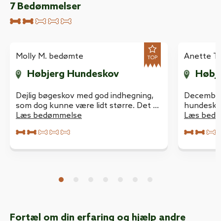
7
Bedømmelser
Molly M. bedømte
Anette T
Høbjerg Hundeskov
Høbj
Dejlig bøgeskov med god indhegning,
December 2013 Førs
som dog kunne være lidt større. Det gir
hundeskov
ikke meget gåtur til de tobenede :-)
Læs bedømmelse
hunde på 
Læs bed
Men her er smukt og næste gang har
Welsh Spr
vi kaffe med og sidder ved bordet i
rundt me
timevis ;-)
størrelse
begynder 
og skralde
med bord
Fortæl om din erfaring og hjælp andre