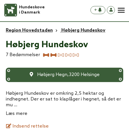
Hundeskove
+
i Danmark
Region Hovedstaden
Høbjerg Hundeskov
Høbjerg Hundeskov
7
Bedømmelser
Høbjerg Hegn
,
3200
Helsinge
Høbjerg Hundeskov er omkring 2,5 hektar og
indhegnet. Der er sat to klaplåger i hegnet, så det er
mu
...
Læs mere
Indsend rettelse