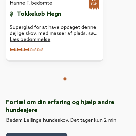
Hanne F. bedømte
Tokkekøb Hegn
Superglad for at have opdaget denne
dejlige skov, med masser af plads, søde
og rare hunde og mennesker. :)
Læs bedømmelse
Fortæl om din erfaring og hjælp andre
hundeejere
Bedøm Lellinge hundeskov. Det tager kun 2 min