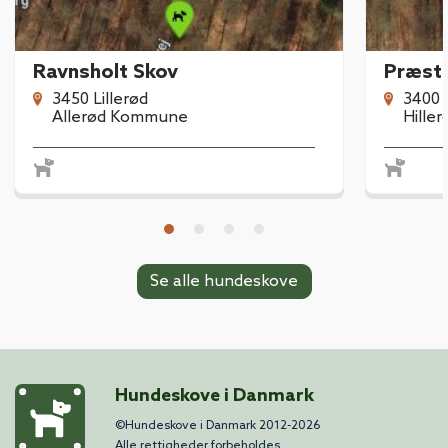
Ravnsholt Skov
Præst
3450 Lillerød
3400 
Allerød Kommune
Hille
Se alle hundeskove
Hundeskove i Danmark
©Hundeskove i Danmark 2012-2026
Alle rettigheder forbeholdes