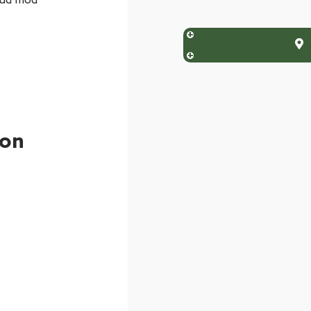
 ud mod
ion