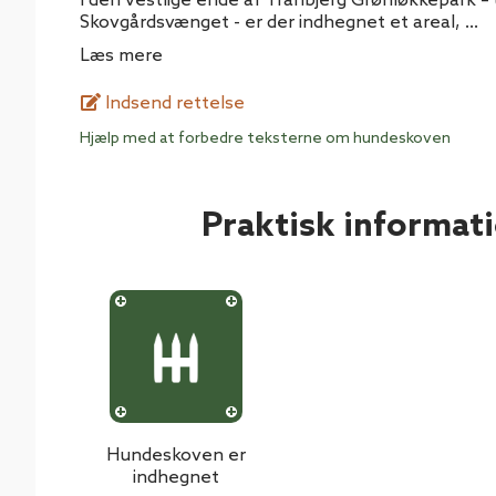
I den vestlige ende af Tranbjerg Grønløkkepark –
Skovgårdsvænget - er der indhegnet et areal,
...
Læs mere
Indsend rettelse
Hjælp med at forbedre teksterne om hundeskoven
Praktisk informat
Hundeskoven er
indhegnet