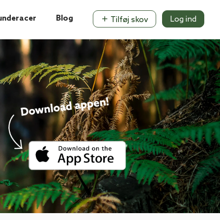
underacer
Blog
Log ind
Tilføj skov