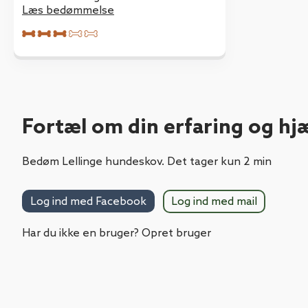
har tid til at vaske hund, en dag hvor
Læs bedømmelse
der er mudret, så skal man måske
nok finde et andet sted :-)
Fortæl om din erfaring og hj
Bedøm Lellinge hundeskov. Det tager kun 2 min
Log ind med mail
Log ind med Facebook
Har du ikke en bruger? Opret bruger