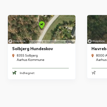
Solbjerg Hundeskov
Havreba
8355 Solbjerg
8000 A
Aarhus Kommune
Aarhu
Indhegnet