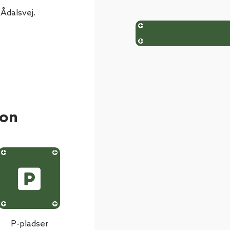
Ådalsvej.
ion
P-pladser