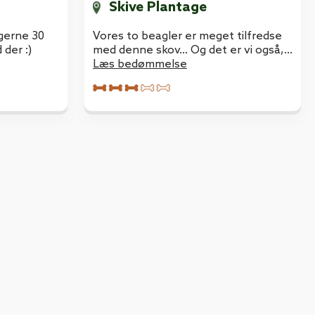
Skive Plantage
 gerne 30
Vores to beagler er meget tilfredse
der :)
med denne skov... Og det er vi også,
trods vi skal køre langt, men vi nyder
Læs bedømmelse
at gå i skoven!!!