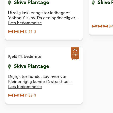
Skive Plantage
Skive 
Utrolig lækker og stor indhegnet
"dobbelt" skov. Da den oprindelig er
hundeskov er blevet dobbelt så stor
Læs bedømmelse
som den oprindelige. Har haft flere
hunde med der ud, og kommer man
på det rette tidspunkt er der altid en
masse hunde og lege med. Og for os
som ejer, nogle flinke hunde ejer at
snakke med imens vores hunde
Kjeld M. bedømte
leger. OBS: I vinterhalvåret er støvler
et must på grund af slap og
Skive Plantage
vandpytter.
Dejlig stor hundeskov hvor vor
Kleiner rigtig kunde få strakt ud.
Spændende med mange stier.?
Læs bedømmelse