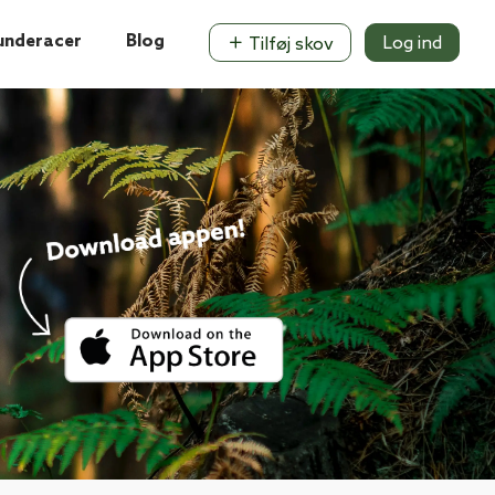
underacer
Blog
Log ind
Tilføj skov