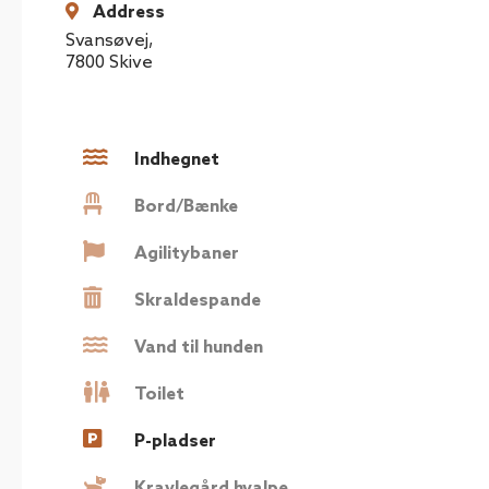
Address
Svansøvej
,
7800
Skive
Indhegnet
Bord/Bænke
Agilitybaner
Skraldespande
Vand til hunden
Toilet
P-pladser
Kravlegård hvalpe