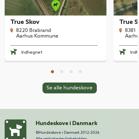
True Skov
True S
8220 Brabrand
8381 T
Aarhus Kommune
Aarh
Indhegnet
Ind
Se alle hundeskove
Hundeskove i Danmark
©Hundeskove i Danmark 2012-2026
Alle rettigheder forbeholdes