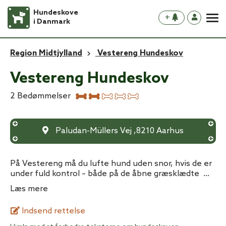
Hundeskove
+
i Danmark
Region Midtjylland
Vestereng Hundeskov
Vestereng Hundeskov
2
Bedømmelser
Paludan-Müllers Vej
,
8210
Aarhus
På Vestereng må du lufte hund uden snor, hvis de er
under fuld kontrol – både på de åbne græsklædte
...
Læs mere
Indsend rettelse