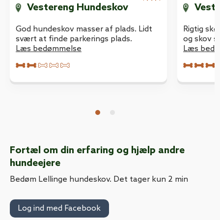
Vestereng Hundeskov
Vest
God hundeskov masser af plads. Lidt
Rigtig skø
svært at finde parkerings plads.
og skov sa
Læs bedømmelse
hverdage
Læs bed
børnehave
gennemgang. Hyggel
“voksne” 
benene.
Fortæl om din erfaring og hjælp andre
hundeejere
Bedøm Lellinge hundeskov. Det tager kun 2 min
Log ind med Facebook