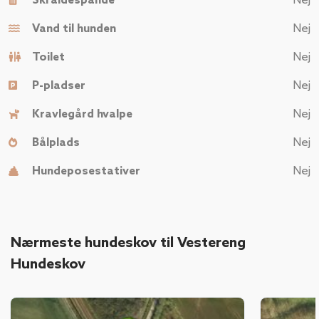
Skraldespande
Nej
Vand til hunden
Nej
Toilet
Nej
P-pladser
Nej
Kravlegård hvalpe
Nej
Bålplads
Nej
Hundeposestativer
Nej
Nærmeste hundeskov til Vestereng
Hundeskov