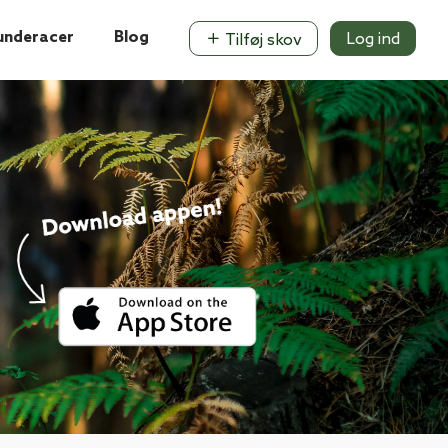
underacer
Blog
Log ind
Tilføj skov