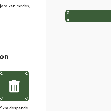
ejere kan mødes,
ion
Skraldespande