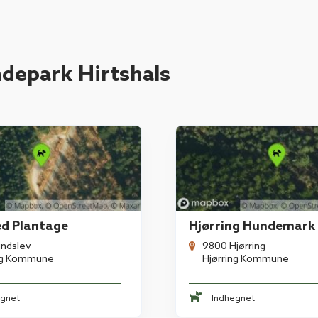
depark Hirtshals
ed Plantage
Hjørring Hundemark
indslev
9800 Hjørring
ng Kommune
Hjørring Kommune
egnet
Indhegnet