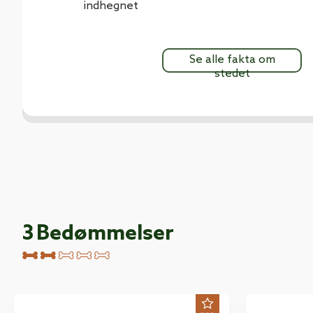
indhegnet
Se alle fakta om
stedet
3
Bedømmelser