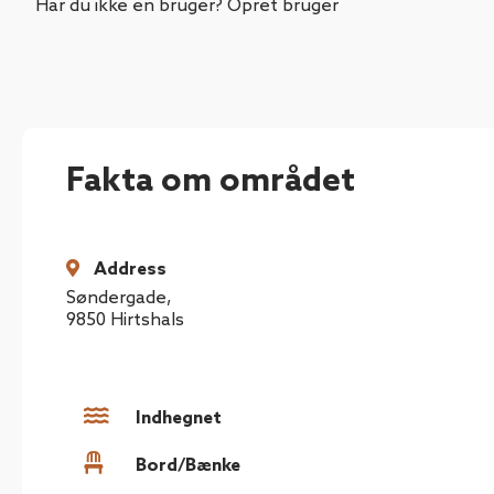
Har du ikke en bruger? Opret bruger
Fakta om området
Address
Søndergade
,
9850
Hirtshals
Indhegnet
Bord/Bænke