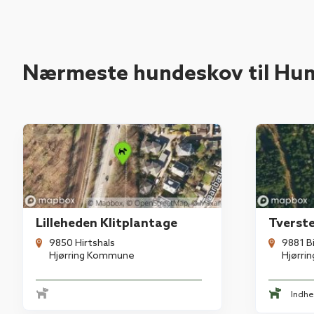
Nærmeste hundeskov til Hun
Lilleheden Klitplantage
Tverst
9850 Hirtshals
9881 B
Hjørring Kommune
Hjørri
Indh