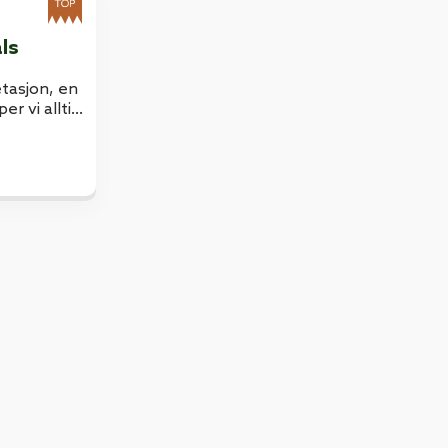
ls
tasjon, en
er vi alltid
t hunden kan