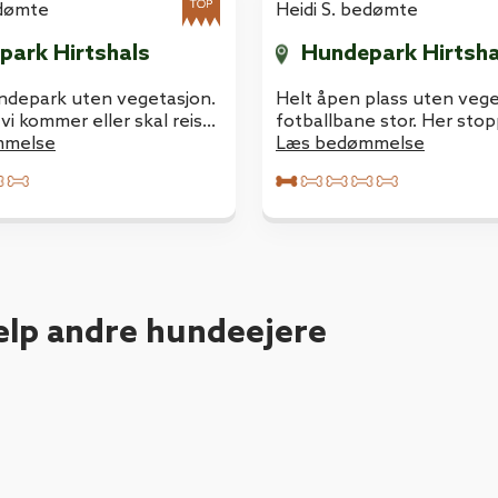
edømte
Heidi S. bedømte
park Hirtshals
Hundepark Hirtsha
undepark uten vegetasjon.
Helt åpen plass uten vege
vi kommer eller skal reise
fotballbane stor. Her stopp
Norge. Da får hunden løpt
mmelse
før og etter ferjen slik a
Læs bedømmelse
få løpe litt.
ælp andre hundeejere