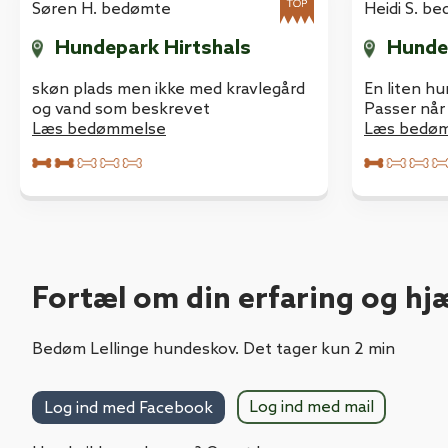
Søren H. bedømte
Heidi S. b
Hundepark Hirtshals
Hunde
skøn plads men ikke med kravlegård
En liten h
og vand som beskrevet
Passer når 
Læs bedømmelse
til og fra 
Læs bedø
litt fra seg.
Fortæl om din erfaring og hj
Bedøm Lellinge hundeskov. Det tager kun 2 min
Log ind med mail
Log ind med Facebook