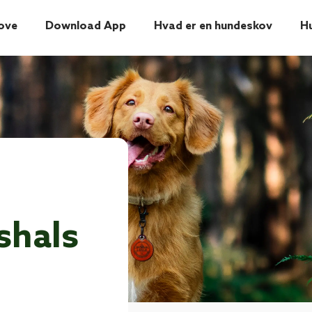
ove
Download App
Hvad er en hundeskov
H
shals