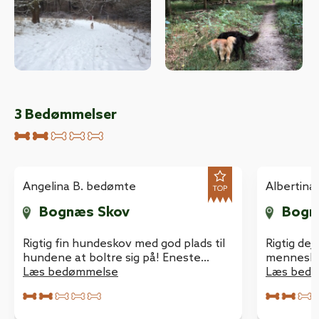
3
Bedømmelser
Angelina B. bedømte
Albertina
Bognæs Skov
Bogn
Rigtig fin hundeskov med god plads til
Rigtig dej
hundene at boltre sig på! Eneste
mennesker.
minus er det løse og meget lave hegn,
Læs bedømmelse
noget dår
Læs bed
der nogen steder gaber meget
stormaske
forneden og andre stedet ligger helt
sagtens 
ned.