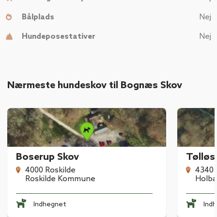
Bålplads
Nej
Hundeposestativer
Nej
Nærmeste hundeskov til Bognæs Skov
Boserup Skov
Tølløs
4000 Roskilde
4340 
Roskilde Kommune
Holb
Indhegnet
Ind