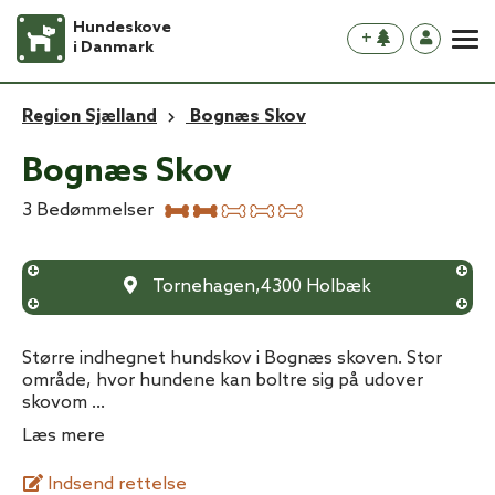
Hundeskove
+
i Danmark
Region Sjælland
Bognæs Skov
Bognæs Skov
3
Bedømmelser
Tornehagen
,
4300
Holbæk
Større indhegnet hundskov i Bognæs skoven. Stor
område, hvor hundene kan boltre sig på udover
skovom
...
Læs mere
Indsend rettelse