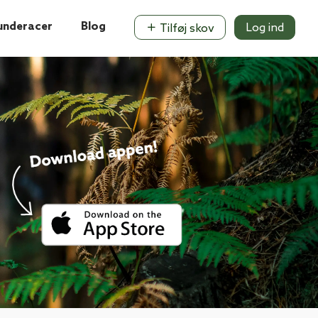
underacer
Blog
Log ind
Tilføj skov