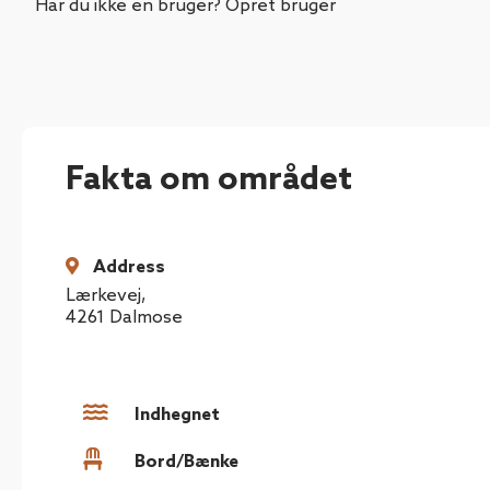
Har du ikke en bruger? Opret bruger
Fakta om området
Address
Lærkevej
,
4261
Dalmose
Indhegnet
Bord/Bænke