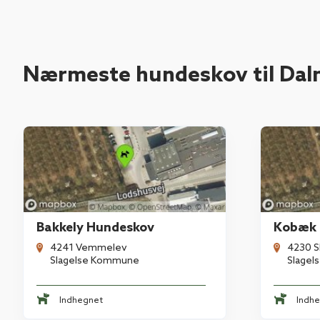
Nærmeste hundeskov til Da
Bakkely Hundeskov
Kobæk 
4241 Vemmelev
4230 S
Slagelse Kommune
Slage
Indhegnet
Indh