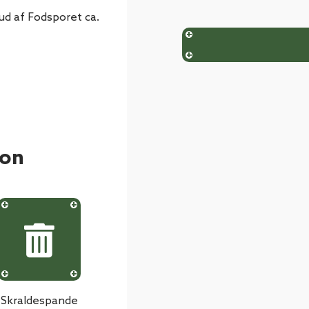
d af Fodsporet ca.
ion
Skraldespande