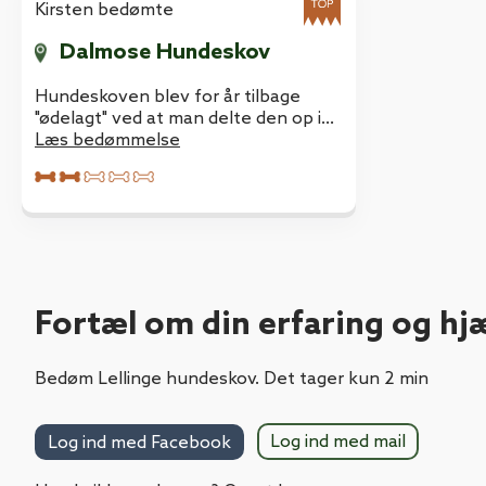
Kirsten bedømte
Dalmose Hundeskov
Hundeskoven blev for år tilbage
"ødelagt" ved at man delte den op i
to små indhegnede områder. Den
Læs bedømmelse
ene er nærmest uigennemtrængelig
pga. brombærkrat - den anden kan
bruges, er mere åben, men stadig så
er det et meget lille område, den
dækker.
Fortæl om din erfaring og hj
Bedøm Lellinge hundeskov. Det tager kun 2 min
Log ind med mail
Log ind med Facebook