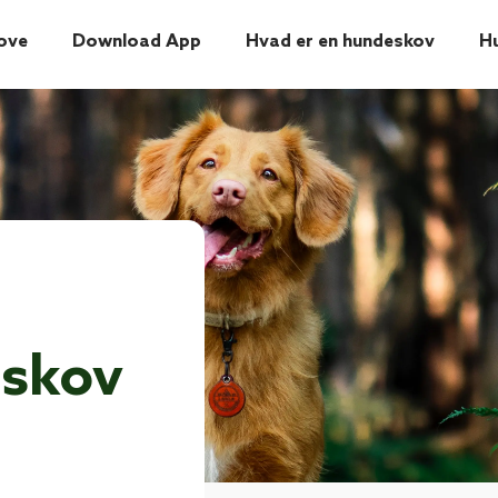
ove
Download App
Hvad er en hundeskov
H
skov