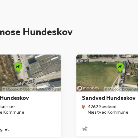
lmose Hundeskov
Hundeskov
Sandved Hundeskov
kælskør
4262 Sandved
lse Kommune
Næstved Kommune
egnet