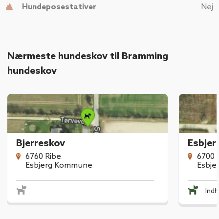
Hundeposestativer
Nej
Nærmeste hundeskov til Bramming
hundeskov
Bjerreskov
Esbjer
6760 Ribe
6700 
Esbjerg Kommune
Esbj
Ind