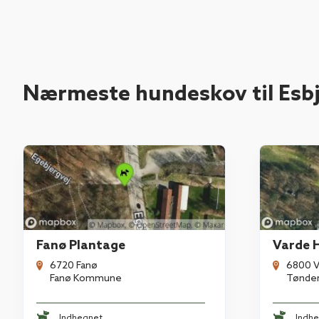
Nærmeste hundeskov til Esb
Fanø Plantage
Varde 
6720 Fanø
6800 V
Fanø Kommune
Tønde
Indhegnet
Indh