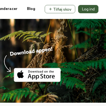
underacer
Blog
Log ind
Tilføj skov