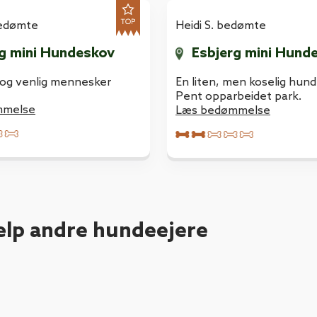
bedømte
Heidi S. bedømte
g mini Hundeskov
Esbjerg mini Hund
d og venlig mennesker
En liten, men koselig hun
Pent opparbeidet park.
mmelse
Læs bedømmelse
ælp andre hundeejere