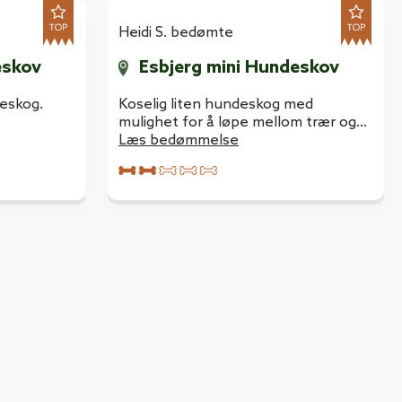
Heidi S. bedømte
eskov
Esbjerg mini Hundeskov
deskog.
Koselig liten hundeskog med
mulighet for å løpe mellom trær og
busker. Hyggelig område.
Læs bedømmelse