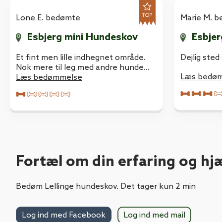
Lone E. bedømte
Marie M. 
Esbjerg mini Hundeskov
Esbjer
Et fint men lille indhegnet område.
Dejlig ste
Nok mere til leg med andre hunde
Læs bedø
end lang gå-tur.
Læs bedømmelse
Fortæl om din erfaring og hj
Bedøm Lellinge hundeskov. Det tager kun 2 min
Log ind med mail
Log ind med Facebook