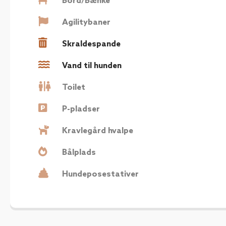
Bord/Bænke
Agilitybaner
Skraldespande
Vand til hunden
Toilet
P-pladser
Kravlegård hvalpe
Bålplads
Hundeposestativer