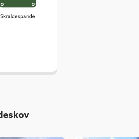
Skraldespande
ndeskov