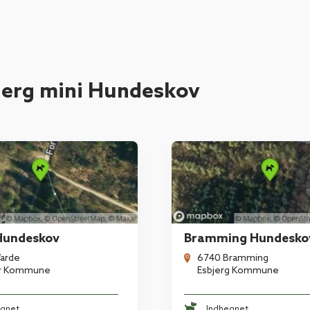
jerg mini Hundeskov
Hundeskov
Bramming Hundesko
arde
6740 Bramming
r Kommune
Esbjerg Kommune
egnet
Indhegnet