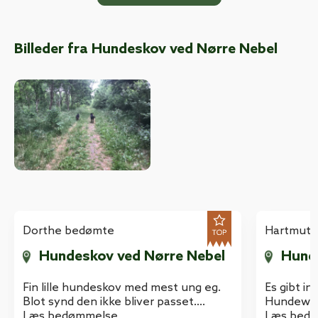
Billeder fra Hundeskov ved Nørre Nebel
Dorthe bedømte
Hartmut 
Hundeskov ved Nørre Nebel
Hund
Fin lille hundeskov med mest ung eg.
Es gibt i
Blot synd den ikke bliver passet.
Hundewäld
Stierne er efterhånden så tilgroede at
Læs bedømmelse
Abfallbeh
Læs bed