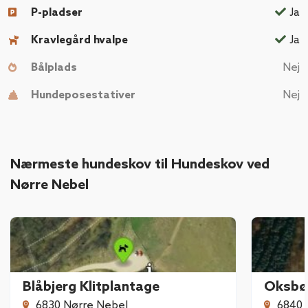
P-pladser
Ja
Kravlegård hvalpe
Ja
Bålplads
Nej
Hundeposestativer
Nej
Nærmeste hundeskov til Hundeskov ved
Nørre Nebel
Blåbjerg Klitplantage
Oksbø
6830 Nørre Nebel
6840 