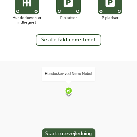
Hundeskoven er
P-pladser
P-pladser
indhegnet
Se alle fakta om stedet
Hundeskov ved Nørre Nebel