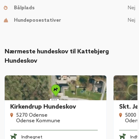
Bålplads
Nej
Hundeposestativer
Nej
Nærmeste hundeskov til Kattebjerg
Hundeskov
Kirkendrup Hundeskov
Skt. J
5270 Odense
5000
Odense Kommune
Oden
Indhegnet
Ind