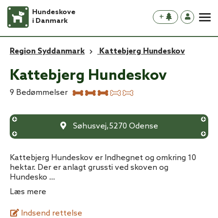
Hundeskove
+
i Danmark
Region Syddanmark
Kattebjerg Hundeskov
Kattebjerg Hundeskov
9
Bedømmelser
Søhusvej
,
5270
Odense
Kattebjerg Hundeskov er Indhegnet og omkring 10
hektar. Der er anlagt grussti ved skoven og
Hundesko
...
Læs mere
Indsend rettelse