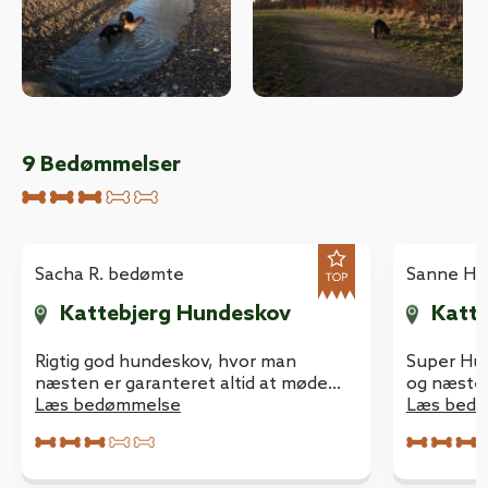
9
Bedømmelser
Sacha R. bedømte
Sanne H.
Kattebjerg Hundeskov
Katt
Rigtig god hundeskov, hvor man
Super Hu
næsten er garanteret altid at møde
og næsten
andre hunde. :-) Skønt, åbent, og
Læs bedømmelse
nogen. Der
Læs bed
kuperet terræn med både lidt skov og
og et van
søer. God parkeringsplads.
sig i. De
Odense o