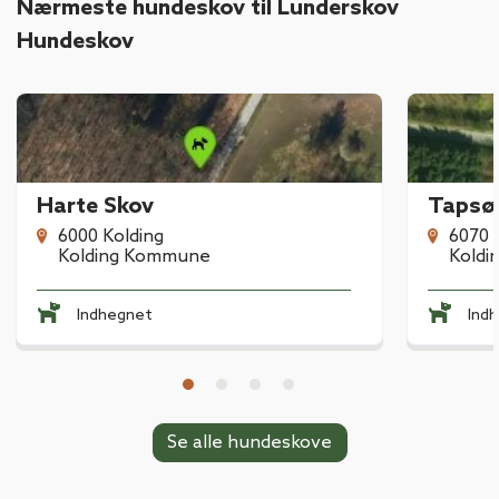
Nærmeste hundeskov til Lunderskov
Hundeskov
Harte Skov
Tapsø
6000 Kolding
6070 
Kolding Kommune
Kold
Indhegnet
Ind
Se alle hundeskove