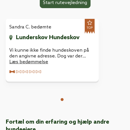
Sandra C. bedømte
Lunderskov Hundeskov
Vi kunne ikke finde hundeskoven på
den angivne adresse. Dog var der
noget som kunne ligne starten på en
Læs bedømmelse
hundeskov lige ved siden af
Fortæl om din erfaring og hjælp andre
hundeejere