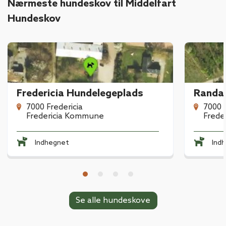
Nærmeste hundeskov til Middelfart
Hundeskov
Fredericia Hundelegeplads
Randal
7000 Fredericia
7000 F
Fredericia Kommune
Frede
Indhegnet
Ind
Se alle hundeskove