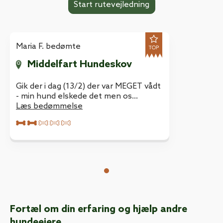
Maria F. bedømte
Middelfart Hundeskov
Gik der i dag (13/2) der var MEGET vådt
- min hund elskede det men os
mennesker skal ha støvler på. Ingen
Læs bedømmelse
skov kun en indhegnet mark
Fortæl om din erfaring og hjælp andre
hundeejere