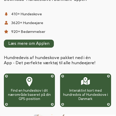
410
+ Hundeskove
3620
+ Hundeejere
920
+ Bedømmelser
Læs mere om App'en
Hundredevis af hundeskove pakket ned i én
App - Det perfekte værktøj til alle hundeejere!
Find en hundeskov i dit
Interaktivt kort med
nærområde baseret på din
hundredvis af Hundeskove i
GPS-position
Danmark