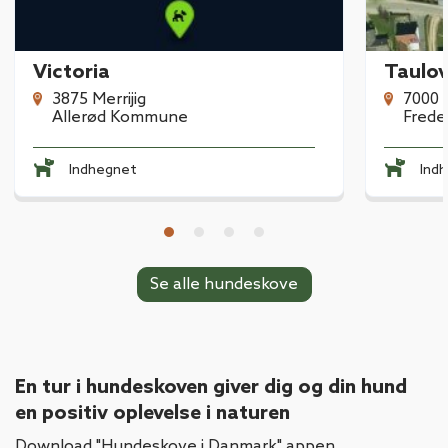
Victoria
Taulo
3875 Merrijig
7000 
Allerød Kommune
Frede
Indhegnet
Ind
Se alle hundeskove
En tur i hundeskoven giver dig og din hund
en positiv oplevelse i naturen
Download "Hundeskove i Danmark" appen