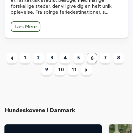
et fantastisk sted at besøge, med mange
forskellige steder, der vil give dig en helt unik
oplevelse. Fra solrige feriedestinationer, s...
Læs Mere
1
2
3
4
5
7
8
6
9
10
11
Hundeskovene i Danmark