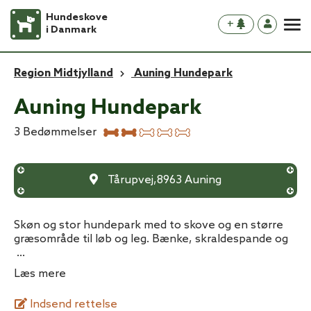
Hundeskove
+
i Danmark
Region Midtjylland
Auning Hundepark
Auning Hundepark
3
Bedømmelser
Tårupvej
,
8963
Auning
Skøn og stor hundepark med to skove og en større
græsområde til løb og leg. Bænke, skraldespande og
...
Læs mere
Indsend rettelse