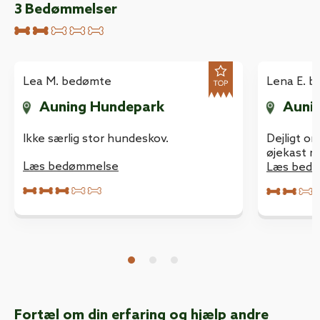
3
Bedømmelser
Lena E. 
Lea M. bedømte
Auni
Auning Hundepark
Dejligt om
Ikke særlig stor hundeskov.
øjekast me
Læs bedømmelse
hektar. H
Læs bed
hvor hund
har en vi
skov.
Fortæl om din erfaring og hjælp andre