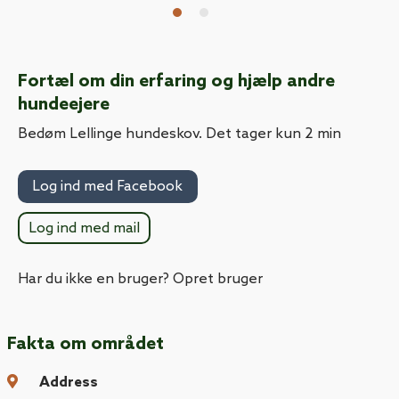
bænke ove
parkering
indfaldsve
Fortæl om din erfaring og hjælp andre
hundeejere
Bedøm Lellinge hundeskov. Det tager kun 2 min
Log ind med Facebook
Log ind med mail
Har du ikke en bruger? Opret bruger
Fakta om området
Address