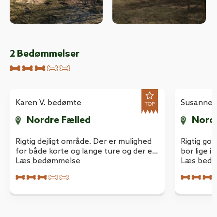
2
Bedømmelser
Karen V. bedømte
Susanne 
Nordre Fælled
Nordr
Rigtig dejligt område. Der er mulighed
Rigtig god
for både korte og lange ture og der er
bor lige 
muligt at lade hunden svømmetræne i
Læs bedømmelse
min labra
Læs bed
et fint vandhul. Hvor der står en
typisk for
pausebænk til de tobenede. Skønt
fast,derf
indhegnet område der er stort nok til
og får de
at hundene rigtigt kan boltre sig.
masser af 
,marker,s