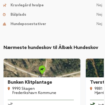
Kravlegård hvalpe
Nej
Bålplads
Nej
Hundeposestativer
Nej
Nærmeste hundeskov til Ålbæk Hundeskov
Bunken Klitplantage
Tverst
9990 Skagen
9881 
Frederikshavn Kommune
Hjørr