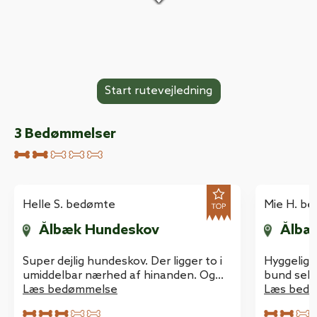
3
Bedømmelser
Helle S. bedømte
Mie H. b
Ålbæk Hundeskov
Ålbæ
Super dejlig hundeskov. Der ligger to i
Hyggelig s
umiddelbar nærhed af hinanden. Og
bund selv
der er fine stier og god tør bund i dem
Læs bedømmelse
Læs bed
begge. Hundene elsker dem ??