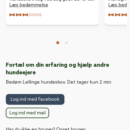
meget tæt på.
Læs bedømmelse
koordinater men fik en skøn g
Læs bed
plantagen 
Fortæl om din erfaring og hjælp andre
hundeejere
Bedøm Lellinge hundeskov. Det tager kun 2 min
Log ind med Facebook
Log ind med mail
Har du ikke en bruger? Opret bruger