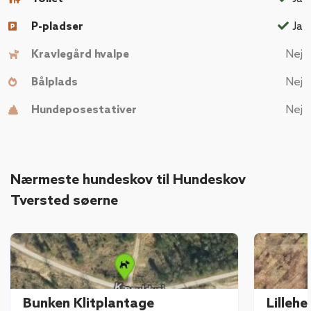
P-pladser
Ja
Kravlegård hvalpe
Nej
Bålplads
Nej
Hundeposestativer
Nej
Nærmeste hundeskov til Hundeskov
Tversted søerne
Bunken Klitplantage
Lilleh