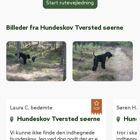
Billeder fra Hundeskov Tversted søerne
Laura C. bedømte
Søren H.
Hundeskov Tversted søerne
Hund
Vi kunne ikke finde den indhegnede
tror i skal
hundeskov. Jeg ved dog godt der er en
indhegnet