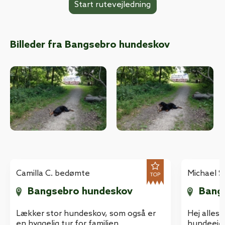
Billeder fra Bangsebro hundeskov
Camilla C. bedømte
Michael S
Bangsebro hundeskov
Bang
Lækker stor hundeskov, som også er
Hej alles
en hyggelig tur for familien.
hundeejer