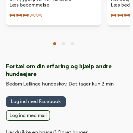
Læs bedømmelse
men jeg v
Læs bed
ved om hu
få noget 
man selv 
hunden?? 
Fortæl om din erfaring og hjælp andre
hundeejere
Bedøm Lellinge hundeskov. Det tager kun 2 min
Log ind med Facebook
Log ind med mail
Har du ikke en bruger? Opret bruger