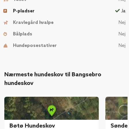
P-pladser
Ja
Kravlegård hvalpe
Nej
Bålplads
Nej
Hundeposestativer
Nej
Nærmeste hundeskov til Bangsebro
hundeskov
Bøtø Hundeskov
Sønder