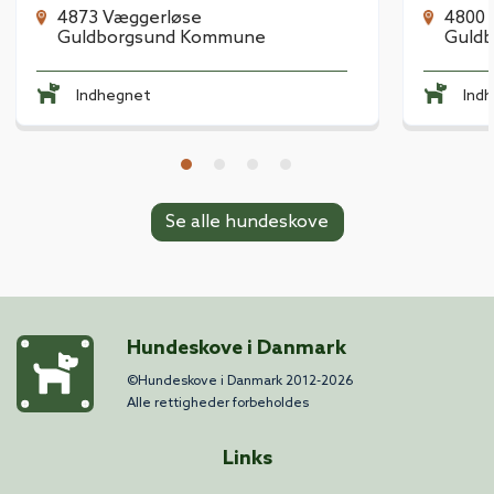
4873 Væggerløse
4800 
Guldborgsund Kommune
Guld
Indhegnet
Ind
Se alle hundeskove
Hundeskove i Danmark
©Hundeskove i Danmark 2012-2026
Alle rettigheder forbeholdes
Links