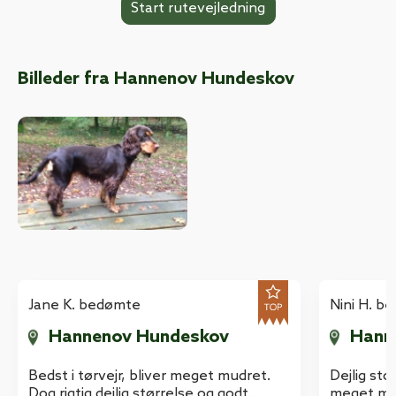
Billeder fra Hannenov Hundeskov
Jane K. bedømte
Nini H. b
Hannenov Hundeskov
Hann
Bedst i tørvejr, bliver meget mudret.
Dejlig st
Dog rigtig dejlig størrelse og godt
meget meg