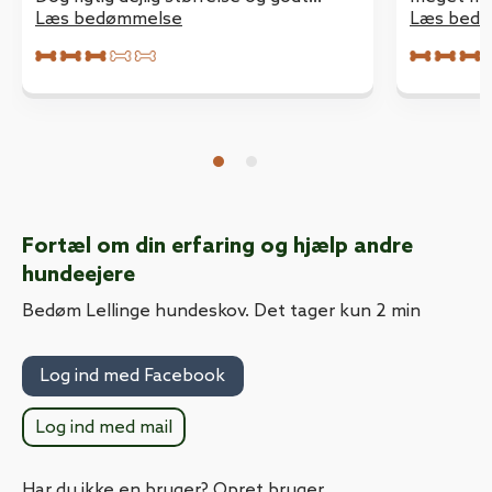
beplantet
Læs bedømmelse
med en st
Læs bed
øje med 
Fortæl om din erfaring og hjælp andre
hundeejere
Bedøm Lellinge hundeskov. Det tager kun 2 min
Log ind med Facebook
Log ind med mail
Har du ikke en bruger? Opret bruger