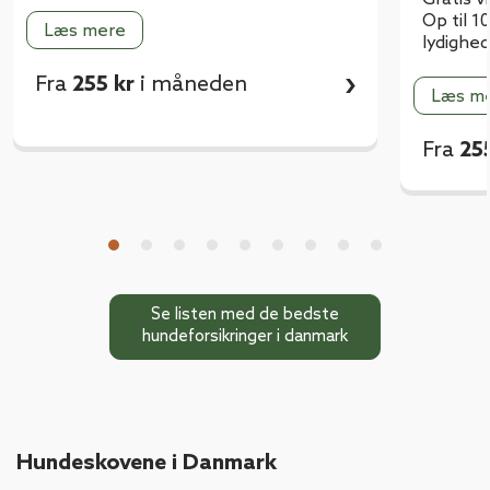
Op til 
Læs mere
lydighe
›
Fra
255 kr
i måneden
Læs m
Fra
25
Se listen med de bedste
hundeforsikringer i danmark
Hundeskovene i Danmark