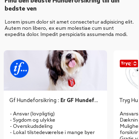
Find den bedste Hundeforsikring till din
bedste ven
Lorem ipsum dolor sit amet consectetur adipisicing elit.
Autem non libero, ex eum molestiae cum sunt
expedita dolor. Impedit perspiciatis assumenda modi.
Gf Hundeforsikring :
Er GF Hundefor
Tryg Hu
sikring et godt valg?
fordele
- Ansvar (lovpligtig)
Ansvarsf
- Sygdom og ulykke
Dækning
- Overskudsdeling
Mulighe
- Lokal tilstedeværelse i mange byer
forsikri
Gratis 