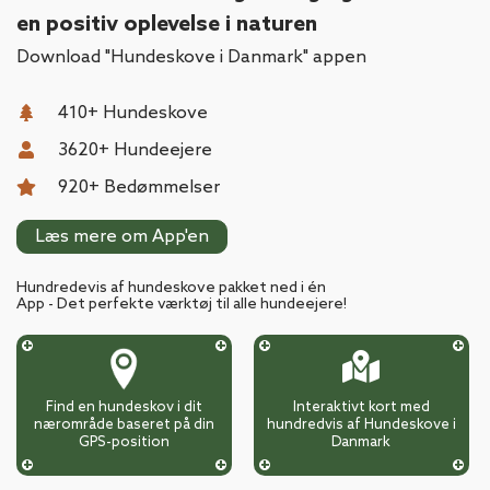
en positiv oplevelse i naturen
Download "Hundeskove i Danmark" appen
410
+ Hundeskove
3620
+ Hundeejere
920
+ Bedømmelser
Læs mere om App'en
Hundredevis af hundeskove pakket ned i én
App - Det perfekte værktøj til alle hundeejere!
Find en hundeskov i dit
Interaktivt kort med
nærområde baseret på din
hundredvis af Hundeskove i
GPS-position
Danmark