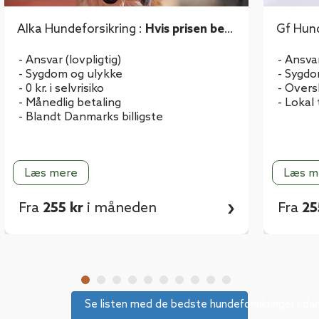
Alka Hundeforsikring :
Hvis prisen bet
Gf Hund
yder noget for dig
kring e
- Ansvar (lovpligtig)
- Ansvar
- Sygdom og ulykke
- Sygdo
- 0 kr. i selvrisiko
- Overs
- Månedlig betaling
- Lokal
- Blandt Danmarks billigste
Læs mere
Læs m
›
Fra
255 kr
i måneden
Fra
25
Se listen med de bedste hundeforsikringer i da