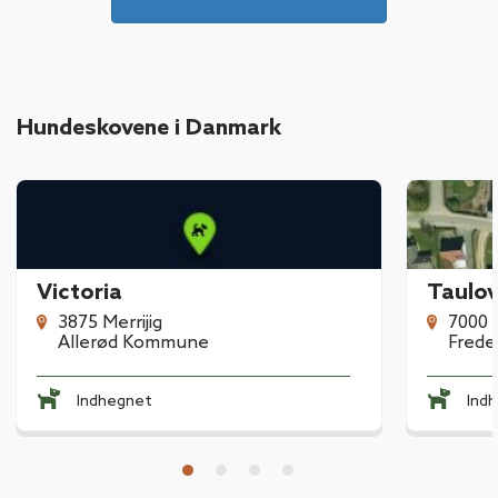
Hundeskovene i Danmark
Victoria
Taulo
3875 Merrijig
7
Allerød Kommune
Frede
Indhegnet
Ind