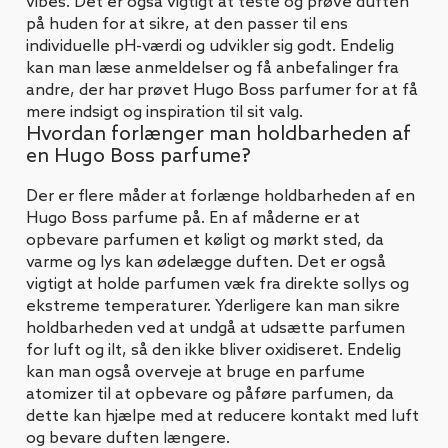
vibes. Det er også vigtigt at teste og prøve duften
på huden for at sikre, at den passer til ens
individuelle pH-værdi og udvikler sig godt. Endelig
kan man læse anmeldelser og få anbefalinger fra
andre, der har prøvet Hugo Boss parfumer for at få
mere indsigt og inspiration til sit valg.
Hvordan forlænger man holdbarheden af
en Hugo Boss parfume?
Der er flere måder at forlænge holdbarheden af en
Hugo Boss parfume på. En af måderne er at
opbevare parfumen et køligt og mørkt sted, da
varme og lys kan ødelægge duften. Det er også
vigtigt at holde parfumen væk fra direkte sollys og
ekstreme temperaturer. Yderligere kan man sikre
holdbarheden ved at undgå at udsætte parfumen
for luft og ilt, så den ikke bliver oxidiseret. Endelig
kan man også overveje at bruge en parfume
atomizer til at opbevare og påføre parfumen, da
dette kan hjælpe med at reducere kontakt med luft
og bevare duften længere.