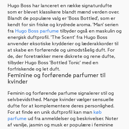
Hugo Boss har lanceret en række signaturdufte
som er blevet klassikere blandt mænd verden over.
Blandt de populære valg er 'Boss Bottled', som er
kendt for sin friske og krydrede aroma. 'Man' serien
fra
Hugo Boss parfume
tilbyder også en maskulin og
energisk duftprofil. 'The Scent' fra Hugo Boss
anvender eksotiske krydderier og læderakkorder til
at skabe en forførende og uimodståelig duft. For
de, der foretrækker mere diskrete og rene dufte,
tilbyder Hugo Boss 'Bottled Tonic' med en
forfriskende og let duft.
Feminine og forførende parfumer til
kvinder
Feminin og forførende parfume signalerer stil og
selvbevidsthed. Mange kvinder vælger sensuelle
dufte for at komplementere deres personlighed.
For at finde en unik duftprofil kan man
køb
parfume
ud fra anmeldelser og beskrivelser. Noter
af vanilje, jasmin og musk er populære i feminine